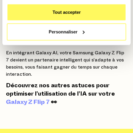
(l'icône d'étoile ou de cercles).
Tout accepter
Modifiez l'objet :
Encerclez ou sélectionnez un
objet dans la photo. Vous pouvez ensuite le
déplacer
, le
redimensionner
, ou l'
effacer
. L'IA
Personnaliser
remplira de manière crédible le vide laissé, créant
des images parfaites pour le partage.
En intégrant Galaxy AI, votre Samsung Galaxy Z Flip
7 devient un partenaire intelligent qui s'adapte à vos
besoins, vous faisant gagner du temps sur chaque
interaction.
Découvrez nos autres astuces pour
optimiser l’utilisation de l’IA sur votre
Galaxy Z Flip 7
👀