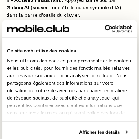
2 - Activez l'assistant :
Appuyez sur le bouton
Galaxy AI
(souvent une étoile ou un symbole d'IA)
dans la barre d'outils du clavier.
3 - Choisissez le style :
Sélectionnez l'option
"Stylisme de texte"
(Chat Assist). L'IA réécrira votre
message dans différents tons : professionnel,
informel, ou même plus engageant pour les réseaux
Ce site web utilise des cookies.
sociaux.
Nous utilisons des cookies pour personnaliser le contenu
et les publicités, pour fournir des fonctionnalités relatives
aux réseaux sociaux et pour analyser notre trafic. Nous
📸 La retouche photo générative
partageons également des informations sur votre
Modifiez vos photos de manière spectaculaire sans
utilisation de notre site avec nos partenaires en matière
effort :
de réseaux sociaux, de publicité et d'analytique, qui
peuvent les combiner avec d'autres informations que
Ouvrez la photo :
Sélectionnez une photo dans
vous leur avez fournies ou qu'ils ont collectées lors de
votre Galerie et appuyez sur
"Éditer"
(l'icône de
votre utilisation de leurs services.
crayon).
Afficher les détails
Lancez l'IA :
Appuyez sur le bouton
Galaxy AI