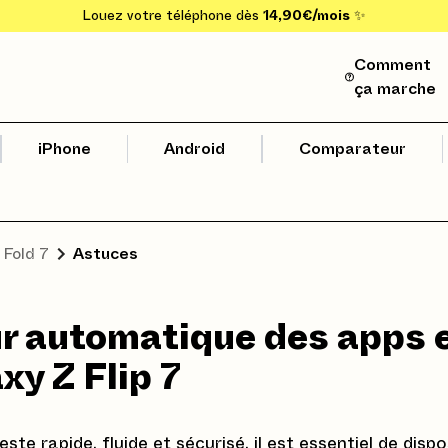
Louez votre téléphone dès
14,90€/mois
✨
Comment
ça marche
iPhone
Android
Comparateur
 Fold 7
Astuces
our automatique des apps 
xy Z Flip 7
este rapide, fluide et sécurisé, il est essentiel de disp