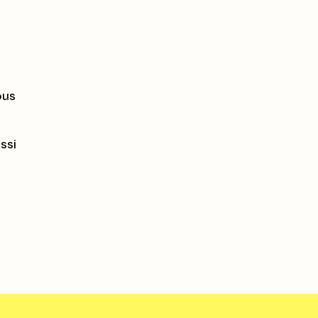
ous
ssi