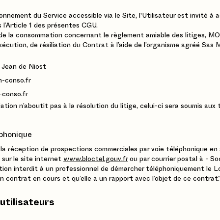
nnement du Service accessible via le Site, l'Utilisateur est invité à 
l’Article 1 des présentes CGU.
e la consommation concernant le règlement amiable des litiges, M
d’exécution, de résiliation du Contrat à l’aide de l’organisme agréé S
 Jean de Niost
n-conso.fr
-conso.fr
tion n’aboutit pas à la résolution du litige, celui-ci sera soumis au
éphonique
r à la réception de prospections commerciales par voie téléphonique en 
sur le site internet
www.bloctel.gouv.fr
ou par courrier postal à - So
tion interdit à un professionnel de démarcher téléphoniquement le Loc
n contrat en cours et qu’elle a un rapport avec l’objet de ce contrat.
utilisateurs