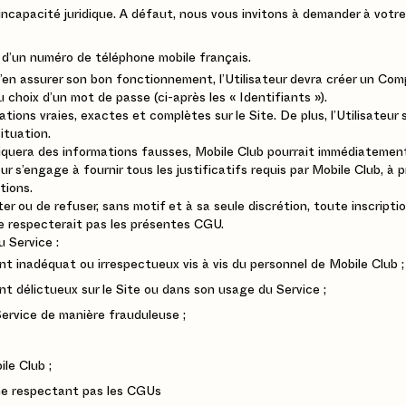
ncapacité juridique. A défaut, nous vous invitons à demander à votre
t d’un numéro de téléphone mobile français.
d’en assurer son bon fonctionnement, l’Utilisateur devra créer un C
u choix d’un mot de passe (ci-après les « Identifiants »).
ations vraies, exactes et complètes sur le Site. De plus, l’Utilisateur
ituation.
iquera des informations fausses, Mobile Club pourrait immédiatement
ateur s’engage à fournir tous les justificatifs requis par Mobile Club, 
tions.
er ou de refuser, sans motif et à sa seule discrétion, toute inscripti
ne respecterait pas les présentes CGU.
u Service :
t inadéquat ou irrespectueux vis à vis du personnel de Mobile Club ;
t délictueux sur le Site ou dans son usage du Service ;
 Service de manière frauduleuse ;
le Club ;
 ne respectant pas les CGUs