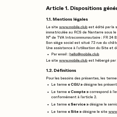
Article 1. Dispositions géné
1.1. Mentions légales
Le site
www.mobile.club
est édité par la 
immatriculée au RCS de Nanterre sous le
N° de TVA Intracommunautaire : FR 34 
Son siège social est situé 73 rue du châ
Une assistance à l’utilisation du Site et d
Par email :
hello@mobile.club
Le site
www.mobile.club
est hébergé par 
1.2. Définitions
Pour les besoins des présentes, les term
Le terme
« CGU »
désigne les présente
Le terme
« Compte »
correspond à l’e
conformément à l’article 2.
Le terme
« Service »
désigne le servic
Le terme
« Site »
désigne le site
www.