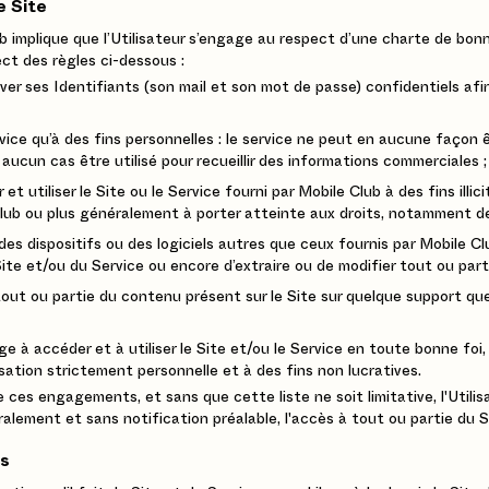
e Site
 implique que l’Utilisateur s’engage au respect d’une charte de bonne
ect des règles ci-dessous :
erver ses Identifiants (son mail et son mot de passe) confidentiels a
ervice qu’à des fins personnelles : le service ne peut en aucune façon 
 aucun cas être utilisé pour recueillir des informations commerciales ;
et utiliser le Site ou le Service fourni par Mobile Club à des fins illic
lub ou plus généralement à porter atteinte aux droits, notamment de 
r des dispositifs ou des logiciels autres que ceux fournis par Mobile C
te et/ou du Service ou encore d’extraire ou de modifier tout ou parti
 tout ou partie du contenu présent sur le Site sur quelque support que
ge à accéder et à utiliser le Site et/ou le Service en toute bonne foi
sation strictement personnelle et à des fins non lucratives.
 ces engagements, et sans que cette liste ne soit limitative, l'Util
éralement et sans notification préalable, l'accès à tout ou partie du 
rs