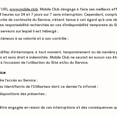
 l’URL
www.mobile.club
. Mobile Club s'engage à faire ses meilleurs ef
 heures sur 24 et 7 jours sur 7 sans interruption. Cependant, compt
ntie de continuité du Service, n’étant tenue à cet égard qu’à une o
sa responsabilité recherchée en cas d'indisponibilité temporaire du Si
erveurs sur lequel il est hébergé ;
érieurs à sa volonté et à son contrôle ;
modifier, d’interrompre, à tout moment, temporairement ou de manièr
rs et sans droit à indemnités. Mobile Club ne saurait en aucun cas êt
à l’occasion de l’utilisation du Site et/ou du Service.
ice
re l'accès au Service :
es Identifiants de l'Utilisateur dont ce dernier l'a informé ;
dispositions des présentes ;
être engagée en raison de ces interruptions et des conséquences qui 