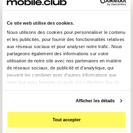
Ce site web utilise des cookies.
⏳ Astuce : L'option "empreinte toujours
Nous utilisons des cookies pour personnaliser le contenu
activée"
et les publicités, pour fournir des fonctionnalités relatives
aux réseaux sociaux et pour analyser notre trafic. Nous
Pour encore plus de fluidité, vous pouvez choisir
partageons également des informations sur votre
comment le capteur réagit :
utilisation de notre site avec nos partenaires en matière
Toucher vs appui :
Dans les paramètres des
de réseaux sociaux, de publicité et d'analytique, qui
empreintes, vous pouvez activer
"Empreinte
peuvent les combiner avec d'autres informations que
toujours activée"
. Cela permet de déverrouiller le
vous leur avez fournies ou qu'ils ont collectées lors de
téléphone simplement en effleurant le bouton,
votre utilisation de leurs services.
sans avoir besoin d'appuyer physiquement dessus.
Afficher les détails
Gestes du capteur :
Vous pouvez également
configurer le capteur pour qu'un balayage vers le
Tout accepter
bas sur le bouton ouvre votre volet de
notifications. (Allez dans
Fonctionnalités avancées