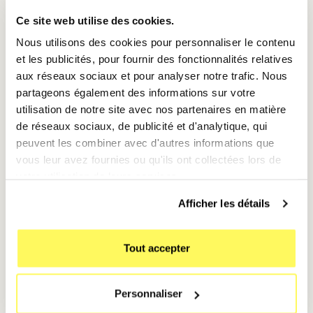
Ce site web utilise des cookies.
🚀 Astuce : Le Mode Flex comme
Nous utilisons des cookies pour personnaliser le contenu
moniteur de contrôle
et les publicités, pour fournir des fonctionnalités relatives
aux réseaux sociaux et pour analyser notre trafic. Nous
Le design pliable du Z Flip 7 est un atout majeur pour
partageons également des informations sur votre
les réglages Pro :
utilisation de notre site avec nos partenaires en matière
Trépied Naturel :
Pliez le téléphone à 90°.
de réseaux sociaux, de publicité et d'analytique, qui
L'interface du mode Pro s'adapte : les réglages
peuvent les combiner avec d'autres informations que
(ISO, Shutter, WB) s'affichent sur la partie basse,
vous leur avez fournies ou qu'ils ont collectées lors de
tandis que l'image pure reste en haut.
votre utilisation de leurs services.
Stabilité Totale :
En évitant les tremblements de
Afficher les détails
main, vous pouvez baisser la vitesse d'obturation
pour créer des effets de flou de mouvement
Tout accepter
artistiques sans flouter toute la scène.
En utilisant le mode Pro et les formats avancés, votre
Samsung Galaxy Z Flip 7 devient une véritable
Personnaliser
caméra de production capable de produire des