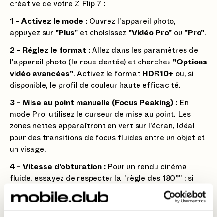
créative de votre Z Flip 7 :
1 - Activez le mode :
Ouvrez l'appareil photo,
appuyez sur
"Plus"
et choisissez
"Vidéo Pro"
ou
"Pro"
.
2 - Réglez le format :
Allez dans les paramètres de
l'appareil photo (la roue dentée) et cherchez
"Options
vidéo avancées"
. Activez le format
HDR10+
ou, si
disponible, le profil de couleur haute efficacité.
3 - Mise au point manuelle (Focus Peaking) :
En
mode Pro, utilisez le curseur de mise au point. Les
zones nettes apparaîtront en vert sur l'écran, idéal
pour des transitions de focus fluides entre un objet et
un visage.
4 - Vitesse d'obturation :
Pour un rendu cinéma
fluide, essayez de respecter la "règle des 180°" : si
vous filmez à 30 fps, réglez votre vitesse sur 1/60.