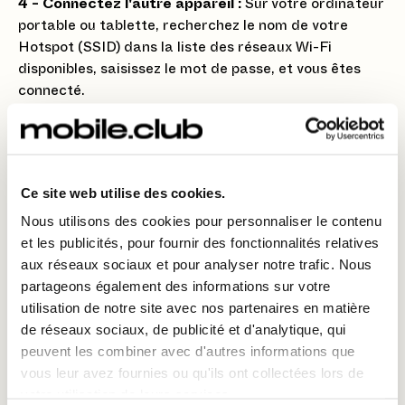
4 - Connectez l'autre appareil :
Sur votre ordinateur
portable ou tablette, recherchez le nom de votre
Hotspot (SSID) dans la liste des réseaux Wi-Fi
disponibles, saisissez le mot de passe, et vous êtes
connecté.
💡 Astuce : Le Hotspot automatique
Ce site web utilise des cookies.
Nous utilisons des cookies pour personnaliser le contenu
Si vous possédez d'autres appareils Samsung
et les publicités, pour fournir des fonctionnalités relatives
(tablette, montre) connectés à votre compte
aux réseaux sociaux et pour analyser notre trafic. Nous
Samsung :
partageons également des informations sur votre
Activez Auto Hotspot :
Dans les réglages du
utilisation de notre site avec nos partenaires en matière
"Point d'accès mobile", cherchez l'option
"Partage
de réseaux sociaux, de publicité et d'analytique, qui
automatique du point d'accès"
(
Auto Hotspot
).
peuvent les combiner avec d'autres informations que
vous leur avez fournies ou qu'ils ont collectées lors de
Connexion sans saisie :
Cette fonction permet à
votre utilisation de leurs services.
vos autres appareils Samsung de se connecter