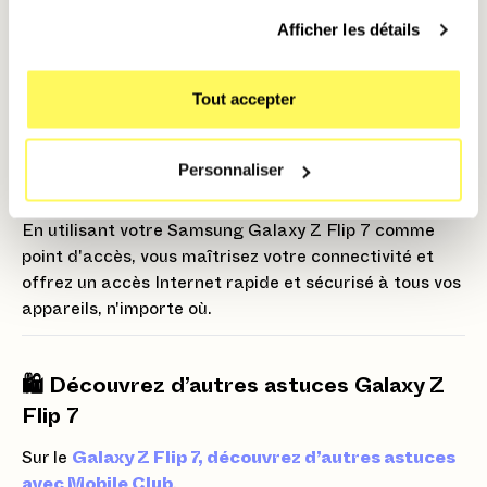
automatiquement au Hotspot du Z Flip 7 sans
Afficher les détails
avoir à saisir le mot de passe, dès qu'ils sont à
proximité.
Tout accepter
Attention : L'utilisation du Hotspot consomme
rapidement la batterie et les données de votre forfait.
Surveillez votre consommation et désactivez la
Personnaliser
fonction dès que vous n'en avez plus besoin.
En utilisant votre Samsung Galaxy Z Flip 7 comme
point d'accès, vous maîtrisez votre connectivité et
offrez un accès Internet rapide et sécurisé à tous vos
appareils, n'importe où.
🛍️ Découvrez d’autres astuces Galaxy Z
Flip 7
Sur le
Galaxy Z Flip 7, découvrez d’autres astuces
avec Mobile Club
.