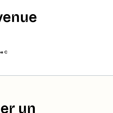
venue
pe C
er un