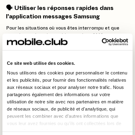
🗣️ Utiliser les réponses rapides dans
l'application messages Samsung
Pour les situations où vous êtes interrompu et que
vous devez répondre rapidement à un SMS :
1 - Ouvrez l'application Messages :
Lancez
l'application native de messagerie de Samsung.
Ce site web utilise des cookies.
2 - Paramètres :
Accédez aux
"Paramètres"
de
l'application Messages (trois points ou trois barres en
Nous utilisons des cookies pour personnaliser le contenu
haut).
et les publicités, pour fournir des fonctionnalités relatives
aux réseaux sociaux et pour analyser notre trafic. Nous
3 - Phrases rapides :
Cherchez l'option
"Phrases
partageons également des informations sur votre
rapides"
(ou "Réponses automatiques").
utilisation de notre site avec nos partenaires en matière
4 - Modification :
Vous pouvez ajouter, supprimer ou
de réseaux sociaux, de publicité et d'analytique, qui
modifier les phrases qui y sont stockées. Celles-ci
peuvent les combiner avec d'autres informations que
sont souvent destinées à être utilisées lorsque vous
vous leur avez fournies ou qu'ils ont collectées lors de
rejetez un appel par message ou que vous utilisez la
votre utilisation de leurs services.