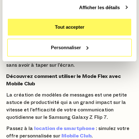
fonction de réponse rapide depuis une notification.
Afficher les détails
⭐️ Astuce : Utiliser le clavier en Mode Flex
Tout accepter
Lorsque votre Z Flip 7 est à moitié plié, utilisez l'écran
pour dicter vos messages longs (via l'icône micro sur
Personnaliser
le clavier). Les modèles rapides peuvent ensuite être
utilisés pour insérer les salutations ou les signatures
sans avoir à taper sur l'écran.
Découvrez comment utiliser le Mode Flex avec
Mobile Club
La création de modèles de messages est une petite
astuce de productivité qui a un grand impact sur la
vitesse et l'efficacité de votre communication
quotidienne sur le Samsung Galaxy Z Flip 7.
Passez à la
location de smartphone
: simulez votre
offre personnalisée sur
Mobile Club
.