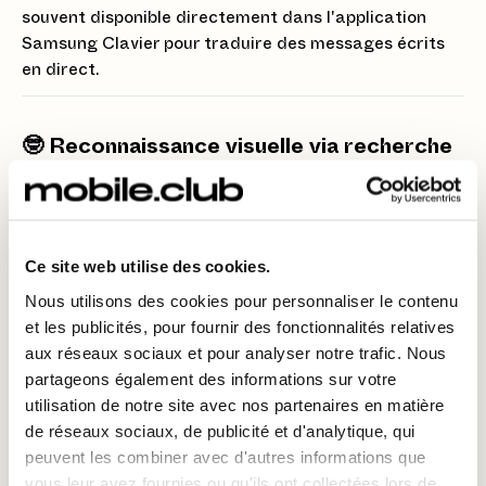
souvent disponible directement dans l'application
Samsung Clavier pour traduire des messages écrits
en direct.
🤓 Reconnaissance visuelle via recherche
encirclée
Cette fonction est incroyablement pratique pour
décoder le monde qui vous entoure sans taper de
Ce site web utilise des cookies.
longues recherches.
Nous utilisons des cookies pour personnaliser le contenu
1 - Activez la Fonction :
Assurez-vous que la
et les publicités, pour fournir des fonctionnalités relatives
"Recherche Encirclée"
(
Circle to Search
) est activée
aux réseaux sociaux et pour analyser notre trafic. Nous
dans les paramètres de votre téléphone (souvent sous
partageons également des informations sur votre
"Affichage" ou "Navigation").
utilisation de notre site avec nos partenaires en matière
2 - Déclenchez la Recherche :
Appuyez longuement
de réseaux sociaux, de publicité et d'analytique, qui
sur la barre de navigation ou le bouton d'accueil.
peuvent les combiner avec d'autres informations que
vous leur avez fournies ou qu'ils ont collectées lors de