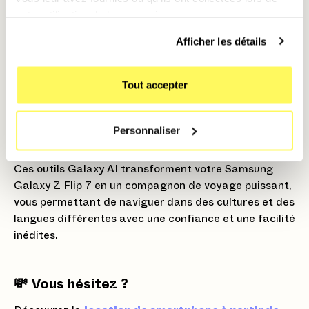
3 - Encerclez l'Objet :
Dès que le mode est actif,
votre utilisation de leurs services.
encerclez, surlignez ou griffonnez n'importe quel
élément sur votre écran (une image d'un plat dans un
Afficher les détails
menu, un monument sur une photo, un vêtement).
4 - Résultat Instantané :
L'AI lance
Tout accepter
automatiquement une recherche Google pour
identifier l'objet, vous donnant des informations
contextuelles (nom du monument, ingrédients du plat,
Personnaliser
où acheter l'objet, etc.).
Ces outils Galaxy AI transforment votre Samsung
Galaxy Z Flip 7 en un compagnon de voyage puissant,
vous permettant de naviguer dans des cultures et des
langues différentes avec une confiance et une facilité
inédites.
💸 Vous hésitez ?