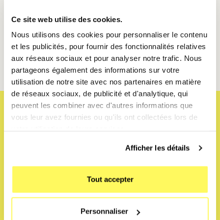
👉 Activez “Ok Google” dès maintenant et testez vos
Ce site web utilise des cookies.
premières commandes vocales.
Louez le Google
Nous utilisons des cookies pour personnaliser le contenu
Pixel 10 Pro chez Mobile club, à partir de
et les publicités, pour fournir des fonctionnalités relatives
44,90€/mois.
aux réseaux sociaux et pour analyser notre trafic. Nous
partageons également des informations sur votre
utilisation de notre site avec nos partenaires en matière
de réseaux sociaux, de publicité et d'analytique, qui
peuvent les combiner avec d'autres informations que
vous leur avez fournies ou qu'ils ont collectées lors de
votre utilisation de leurs services.
Afficher les détails
Tout accepter
Personnaliser