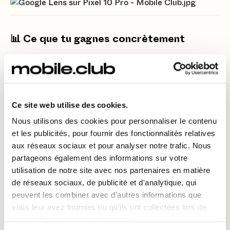
📊 Ce que tu gagnes concrètement
Un scan instantané, sans app tierce
Une compatibilité avec la majorité des QR codes
de transport (SNCF, RATP…)
Ce site web utilise des cookies.
Une expérience fluide, même en déplacement ou
en voyage
Nous utilisons des cookies pour personnaliser le contenu
et les publicités, pour fournir des fonctionnalités relatives
Moins de stress, plus de rapidité
aux réseaux sociaux et pour analyser notre trafic. Nous
partageons également des informations sur votre
utilisation de notre site avec nos partenaires en matière
🚀 Un smartphone prêt à voyager avec toi
de réseaux sociaux, de publicité et d'analytique, qui
peuvent les combiner avec d'autres informations que
Explore toutes les fonctionnalités du Google Pixel
vous leur avez fournies ou qu'ils ont collectées lors de
Pro 10 avec la location Mobile Club, dès
votre utilisation de leurs services.
maintenant !