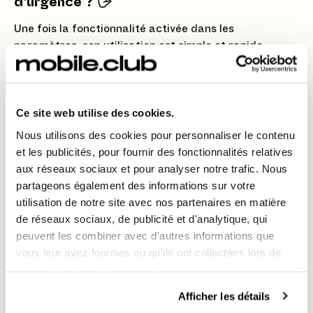
d'urgence ? 🖐️
Une fois la fonctionnalité activée dans les
paramètres, son utilisation est simple et rapide,
conçue pour être déclenchée sous stress.
1 - Maintenez le Bouton d'alimentation :
Appuyez
longuement sur le bouton physique d'alimentation de
Ce site web utilise des cookies.
votre Google Pixel 10 Pro.
Nous utilisons des cookies pour personnaliser le contenu
2 - Choisissez l'Option :
Dans le menu qui apparaît
et les publicités, pour fournir des fonctionnalités relatives
(qui contient aussi les options "Éteindre" et
aux réseaux sociaux et pour analyser notre trafic. Nous
"Redémarrer"), appuyez sur
"Verrouillage d'urgence"
partageons également des informations sur votre
(ou "Lockdown").
utilisation de notre site avec nos partenaires en matière
de réseaux sociaux, de publicité et d'analytique, qui
3 - Verrouillage Actif :
L'écran se verrouille
peuvent les combiner avec d'autres informations que
immédiatement. L'affichage des notifications est
vous leur avez fournies ou qu'ils ont collectées lors de
masqué et les capteurs biométriques sont désactivés.
votre utilisation de leurs services.
Dès lors, pour déverrouiller votre téléphone,
vous
Afficher les détails
serez obligatoirement invité à entrer votre code