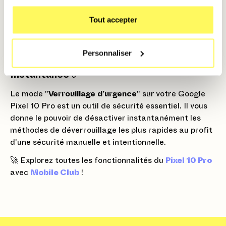
PIN, mot de passe ou schéma
. Le mode biométrique
restera désactivé jusqu'à ce que vous ayez
Tout accepter
déverrouillé manuellement l'appareil une fois.
Personnaliser
En Résumé : Sécurité Manuelle et
Instantanée ✅
Le mode "
Verrouillage d’urgence
" sur votre Google
Pixel 10 Pro est un outil de sécurité essentiel. Il vous
donne le pouvoir de désactiver instantanément les
méthodes de déverrouillage les plus rapides au profit
d'une sécurité manuelle et intentionnelle.
🚀 Explorez toutes les fonctionnalités du
Pixel 10 Pro
avec
Mobile Club
!