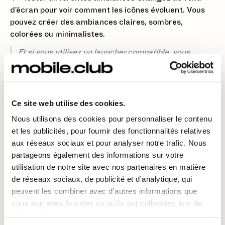
d’écran pour voir comment les icônes évoluent. Vous
pouvez créer des ambiances claires, sombres,
colorées ou minimalistes.
Et si vous utilisez un launcher compatible, vous
pouvez aller encore plus loin dans la personnalisation.
Ce site web utilise des cookies.
✨ Pour conclure
Nous utilisons des cookies pour personnaliser le contenu
et les publicités, pour fournir des fonctionnalités relatives
Modifier les icônes avec
Material You
sur
Pixel 10
aux réseaux sociaux et pour analyser notre trafic. Nous
Pro
permet d’harmoniser votre interface avec vos
partageons également des informations sur votre
goûts, pour un smartphone plus clair et plus agréable
utilisation de notre site avec nos partenaires en matière
à utiliser.
de réseaux sociaux, de publicité et d'analytique, qui
peuvent les combiner avec d'autres informations que
👉 Retrouvez toutes nos astuces pratiques sur le
vous leur avez fournies ou qu'ils ont collectées lors de
blog Mobile Club pour personnaliser votre Pixel
votre utilisation de leurs services.
sans prise de tête.