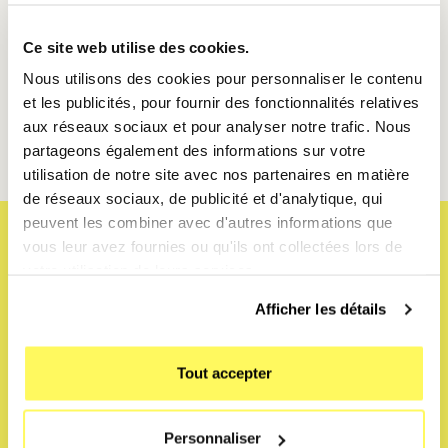
Une gestion automatique selon ton rythme
Ce site web utilise des cookies.
Une configuration simple et réversible
Nous utilisons des cookies pour personnaliser le contenu
Disponible à la location de Mobile Club, à partir de
et les publicités, pour fournir des fonctionnalités relatives
44,90€/mois en neuf ou en reconditionné.
⭐️
aux réseaux sociaux et pour analyser notre trafic. Nous
partageons également des informations sur votre
utilisation de notre site avec nos partenaires en matière
de réseaux sociaux, de publicité et d'analytique, qui
peuvent les combiner avec d'autres informations que
vous leur avez fournies ou qu'ils ont collectées lors de
votre utilisation de leurs services.
Afficher les détails
Tout accepter
Personnaliser