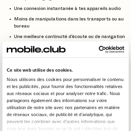
Une connexion instantanée à tes appareils audio
Moins de manipulations dans les transports ou au
bureau
Une meilleure continuité d’écoute ou de navigation
Une configuration unique pour un usage quotidien
Cette fonctionnalité est compatible avec la majorité
des appareils Bluetooth : écouteurs, casques,
Ce site web utilise des cookies.
enceintes, voitures, montres connectées… Tu peux
aussi gérer les connexions dans les paramètres
Nous utilisons des cookies pour personnaliser le contenu
avancés, comme autoriser la lecture automatique ou
et les publicités, pour fournir des fonctionnalités relatives
limiter l’accès à certaines fonctions.
aux réseaux sociaux et pour analyser notre trafic. Nous
partageons également des informations sur votre
utilisation de notre site avec nos partenaires en matière
💸 Prêt pour une connexion sans friction ?
de réseaux sociaux, de publicité et d'analytique, qui
peuvent les combiner avec d'autres informations que
Loue le Pixel 10 Pro dès maintenant avec Mobile Club
vous leur avez fournies ou qu'ils ont collectées lors de