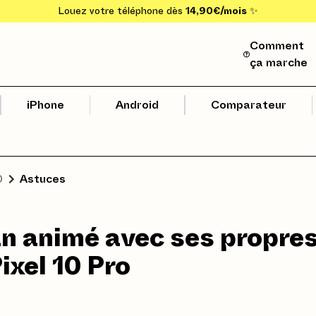
Louez votre téléphone dès
14,90€/mois
✨
Comment
ça marche
iPhone
Android
Comparateur
0
Astuces
an animé avec ses propre
ixel 10 Pro