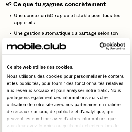
🌱 Ce que tu gagnes concrètement
Une connexion 5G rapide et stable pour tous tes
appareils
Une gestion automatique du partage selon ton
usage
Une meilleure sécurité que les réseaux publics
Une autonomie préservée grâce à la
Ce site web utilise des cookies.
désactivation automatique
Nous utilisons des cookies pour personnaliser le contenu
Le mode “Hotspot intelligent” peut désactiver le
et les publicités, pour fournir des fonctionnalités relatives
partage quand aucun appareil n’est connecté, ou
aux réseaux sociaux et pour analyser notre trafic. Nous
quand la batterie est faible. Il peut aussi se réactiver
partageons également des informations sur votre
automatiquement selon tes habitudes. C’est une
utilisation de notre site avec nos partenaires en matière
solution idéale pour les pros, les étudiants ou les
de réseaux sociaux, de publicité et d'analytique, qui
voyageurs.
peuvent les combiner avec d'autres informations que
💛 Profite de ses fonctionnalités en louant le
Google
vous leur avez fournies ou qu'ils ont collectées lors de