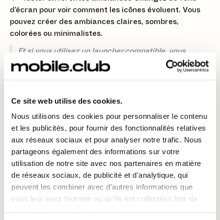
d’écran pour voir comment les icônes évoluent. Vous
pouvez créer des ambiances claires, sombres,
colorées ou minimalistes.
Et si vous utilisez un launcher compatible, vous
pouvez aller encore plus loin dans la personnalisation.
Ce site web utilise des cookies.
✨ Pour conclure
Nous utilisons des cookies pour personnaliser le contenu
et les publicités, pour fournir des fonctionnalités relatives
Modifier les icônes avec
Material You
sur
Pixel 10
aux réseaux sociaux et pour analyser notre trafic. Nous
Pro
permet d’harmoniser votre interface avec vos
partageons également des informations sur votre
goûts, pour un smartphone plus clair et plus agréable
utilisation de notre site avec nos partenaires en matière
à utiliser.
de réseaux sociaux, de publicité et d'analytique, qui
peuvent les combiner avec d'autres informations que
👉 Retrouvez toutes nos astuces pratiques sur le
vous leur avez fournies ou qu'ils ont collectées lors de
blog Mobile Club pour personnaliser votre Pixel
votre utilisation de leurs services.
sans prise de tête.