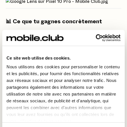
📊 Ce que tu gagnes concrètement
Un scan instantané, sans app tierce
Une compatibilité avec la majorité des QR codes
de transport (SNCF, RATP…)
Ce site web utilise des cookies.
Une expérience fluide, même en déplacement ou
en voyage
Nous utilisons des cookies pour personnaliser le contenu
et les publicités, pour fournir des fonctionnalités relatives
Moins de stress, plus de rapidité
aux réseaux sociaux et pour analyser notre trafic. Nous
partageons également des informations sur votre
utilisation de notre site avec nos partenaires en matière
🚀 Un smartphone prêt à voyager avec toi
de réseaux sociaux, de publicité et d'analytique, qui
peuvent les combiner avec d'autres informations que
Explore toutes les fonctionnalités du Google Pixel
vous leur avez fournies ou qu'ils ont collectées lors de
Pro 10 avec la location Mobile Club, dès
votre utilisation de leurs services.
maintenant !