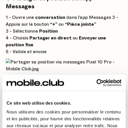
Messages
1 - Ouvre une
conversation
dans l’app Messages 2 -
Appuie sur le bouton
“+”
ou
“Pièce jointe”
3 - Sélectionne
Position
4 - Choisis
Partager en direct
ou
Envoyer une
position fixe
5 - Valide et envoie
⏳ Résultat
Moins de stress pour toi et tes proches
Ce site web utilise des cookies.
Une navigation plus fluide en groupe
Nous utilisons des cookies pour personnaliser le contenu
et les publicités, pour fournir des fonctionnalités relatives
Une meilleure coordination en déplacement
aux réseaux sociaux et pour analyser notre trafic. Nous