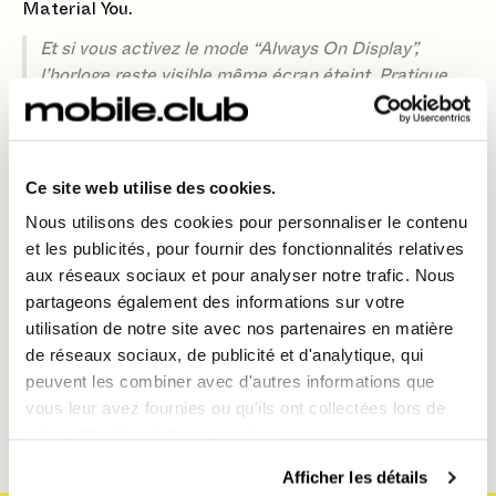
Material You.
Et si vous activez le mode “Always On Display”,
l’horloge reste visible même écran éteint. Pratique
pour garder un œil sur l’heure sans toucher le
téléphone.
Ce site web utilise des cookies.
Nous utilisons des cookies pour personnaliser le contenu
🚀 Pour conclure
et les publicités, pour fournir des fonctionnalités relatives
aux réseaux sociaux et pour analyser notre trafic. Nous
Personnaliser l’écran de verrouillage sur Pixel 10 Pro
partageons également des informations sur votre
permet de créer une interface à votre image, plus
utilisation de notre site avec nos partenaires en matière
pratique et plus agréable à utiliser au quotidien.
de réseaux sociaux, de publicité et d'analytique, qui
😳 Retrouvez le Google Pixel 10 Pro chez Mobile Club,
peuvent les combiner avec d'autres informations que
en location et sans engagement !
vous leur avez fournies ou qu'ils ont collectées lors de
votre utilisation de leurs services.
Afficher les détails