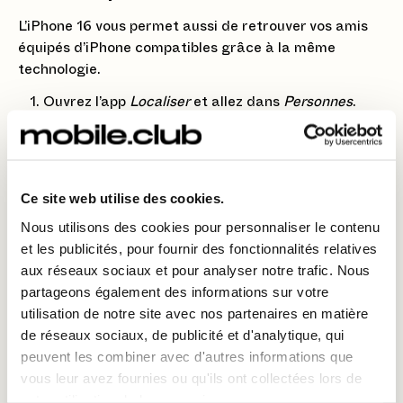
L’iPhone 16 vous permet aussi de retrouver vos amis
équipés d’iPhone compatibles grâce à la même
technologie.
Ouvrez l’app
Localiser
et allez dans
Personnes
.
Sélectionnez l’ami que vous souhaitez localiser.
Si la personne est proche, l’iPhone vous guidera
avec des indications visuelles et haptiques.
Ce site web utilise des cookies.
Nous utilisons des cookies pour personnaliser le contenu
et les publicités, pour fournir des fonctionnalités relatives
🚀 Pourquoi utiliser la détection avancée
aux réseaux sociaux et pour analyser notre trafic. Nous
de proximité ?
partageons également des informations sur votre
Précision au centimètre près
🧭
utilisation de notre site avec nos partenaires en matière
de réseaux sociaux, de publicité et d'analytique, qui
Localisation même hors-ligne
grâce au réseau
peuvent les combiner avec d'autres informations que
Localiser
.
vous leur avez fournies ou qu'ils ont collectées lors de
Retrouver vos AirTags, AirPods ou autres objets
votre utilisation de leurs services.