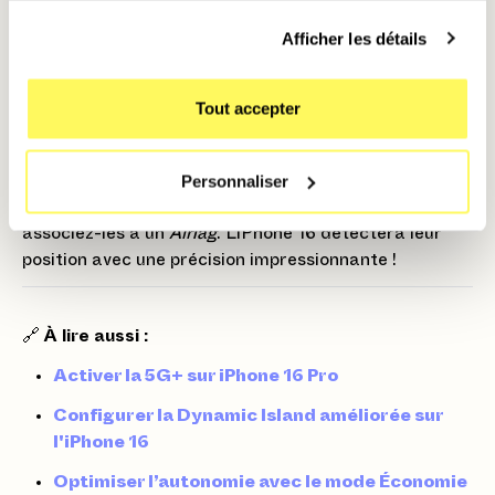
compatibles
avec une efficacité redoutable.
Afficher les détails
Sécurité renforcée
pour ne plus jamais perdre un
appareil.
Tout accepter
💡 Astuce Mobile Club
Personnaliser
Si vous perdez fréquemment vos clés ou votre sac,
associez-les à un
AirTag
. L’iPhone 16 détectera leur
position avec une précision impressionnante !
🔗
À lire aussi :
Activer la 5G+ sur iPhone 16 Pro
Configurer la Dynamic Island améliorée sur
l'iPhone 16
Optimiser l’autonomie avec le mode Économie