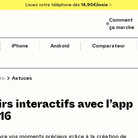
Louez votre téléphone dès
14,90€/mois
✨
Comment
ça marche
iPhone
Android
Comparateur
ro
Astuces
irs interactifs avec l’app
 16
vivre vos moments précieux grâce à la création de