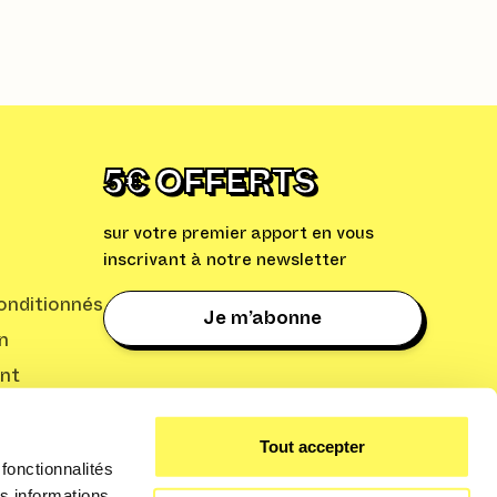
sur l'iPhone 16
Utiliser les suggestions
automatiques d’actions
Siri sur l’iPhone 16 Pro
Gérer facilement
plusieurs comptes de
messagerie avec iOS 18
5€ OFFERTS
sur l’iPhone 16
sur votre premier apport en vous
inscrivant à notre newsletter
nditionnés
Je m’abonne
n
nt
: Cleaq
Tout accepter
fonctionnalités
s informations