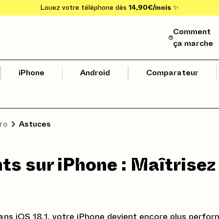
Louez votre téléphone dès
14,90€/mois
✨
Comment
ça marche
iPhone
Android
Comparateur
ro
Astuces
ts sur iPhone : Maîtrisez
ns iOS 18.1, votre iPhone devient encore plus perfo