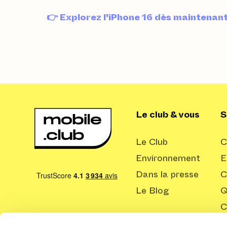
👉 Explorez l'iPhone 16 dès maintenan
Le club & vous
S
Le Club
C
Environnement
E
Dans la presse
C
Le Blog
Q
C