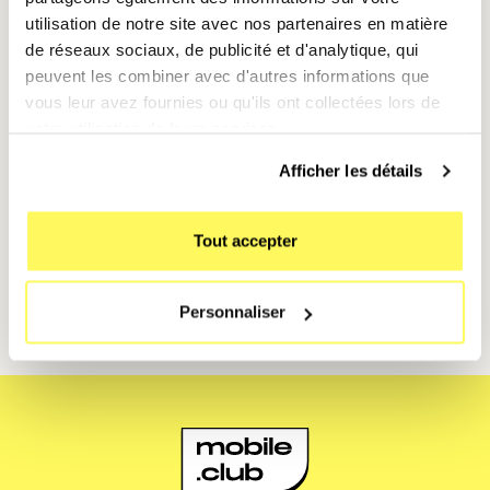
économiseur d’énergie
utilisation de notre site avec nos partenaires en matière
L’iPhone 16 Pro ajuste automatiquement la vitesse de
de réseaux sociaux, de publicité et d'analytique, qui
charge et coupe le partage si la batterie devient trop
peuvent les combiner avec d'autres informations que
faible. Une option idéale pour préserver l’autonomie
vous leur avez fournies ou qu'ils ont collectées lors de
tout en rendant service.
votre utilisation de leurs services.
Afficher les détails
Vous souhaitez tester cette technologie
révolutionnaire ? Louez l’iPhone 16 Pro dès
Tout accepter
maintenant avec
Mobile Club
et gardez vos
appareils toujours chargés. 🔋✨
Personnaliser