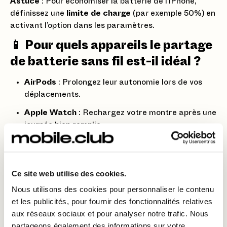
Astuce
: Pour économiser la batterie de l’iPhone,
définissez une
limite de charge
(par exemple 50%) en
activant l’option dans les paramètres.
📱 Pour quels appareils le partage
de batterie sans fil est-il idéal ?
AirPods
: Prolongez leur autonomie lors de vos
déplacements.
Apple Watch
: Rechargez votre montre après une
journée bien remplie.
iPhone
: Donnez un coup de boost à l’iPhone d’un
ami ou à un deuxième téléphone.
Ce site web utilise des cookies.
Accessoires MagSafe
: Alimentez vos
accessoires compatibles sans fil.
Nous utilisons des cookies pour personnaliser le contenu
et les publicités, pour fournir des fonctionnalités relatives
🚀 Bonus : Partage intelligent et
aux réseaux sociaux et pour analyser notre trafic. Nous
partageons également des informations sur votre