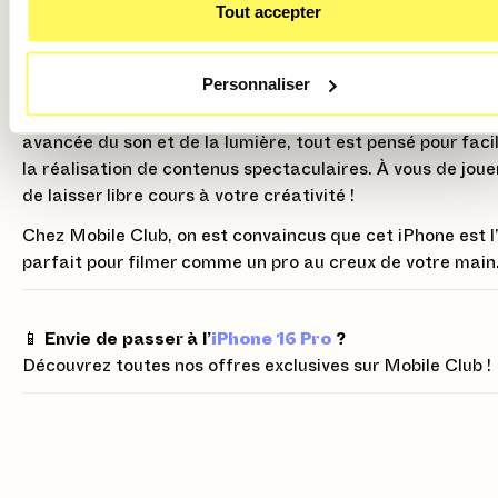
Tout accepter
En résumé 🚀
Avec l’iPhone 16 Pro, Apple repousse encore les limites de
Personnaliser
création mobile. Entre la captation rapide via le bouton
Contrôle caméra
, le superbe mode
4K 120 i/s
, la gestio
avancée du son et de la lumière, tout est pensé pour facil
la réalisation de contenus spectaculaires. À vous de joue
de laisser libre cours à votre créativité !
Chez Mobile Club, on est convaincus que cet iPhone est l’
parfait pour filmer comme un pro au creux de votre main
📱
Envie de passer à l’
iPhone 16 Pro
?
Découvrez toutes nos offres exclusives sur Mobile Club !