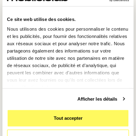
Astuces pour optimiser vos cartes
Ce site web utilise des cookies.
hors ligne :
💡
Nous utilisons des cookies pour personnaliser le contenu
et les publicités, pour fournir des fonctionnalités relatives
Téléchargez à l’avance
: Faites vos
aux réseaux sociaux et pour analyser notre trafic. Nous
téléchargements chez vous avec une connexion
partageons également des informations sur votre
Wi-Fi.
utilisation de notre site avec nos partenaires en matière
Vérifiez l’espace de stockage
: Les cartes
de réseaux sociaux, de publicité et d'analytique, qui
peuvent prendre de la place, surtout pour les
peuvent les combiner avec d'autres informations que
grandes zones.
vous leur avez fournies ou qu'ils ont collectées lors de
votre utilisation de leurs services.
Mettez à jour régulièrement
: Les cartes
expirent après un certain temps pour garantir des
Afficher les détails
données précises.
L’iPhone 15 : votre compagnon de
Tout accepter
route idéal 🚗