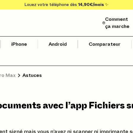
Louez votre téléphone dès
14,90€/mois
✨
Comment
ça marche
iPhone
Android
Comparateur
Pro Max
Astuces
ocuments avec l’app Fichiers s
t signé mais vous n’avez ni scanner ni imprimante 