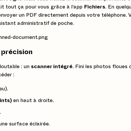
ait tout ça pour vous grâce à l’app
Fichiers
. En quelq
envoyer un PDF directement depuis votre téléphone. V
stant administratif de poche.
précision
doutable : un
scanner intégré
. Fini les photos floues 
éder :
eu).
oints)
en haut à droite.
.
une surface éclairée.