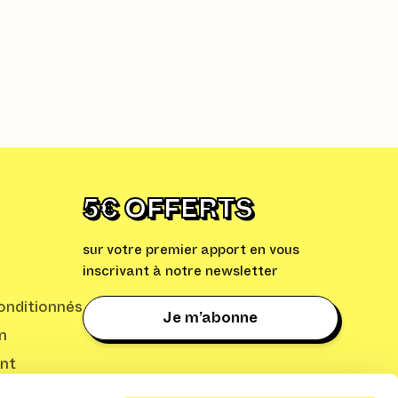
Créer des autocollants
animés à partir de vos
photos sur iOS 17
5€ OFFERTS
sur votre premier apport en vous
inscrivant à notre newsletter
nditionnés
Je m’abonne
n
nt
: Cleaq