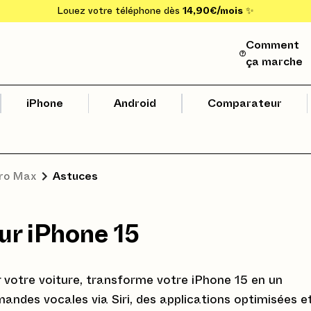
Louez votre téléphone dès
14,90€/mois
✨
Comment
ça marche
iPhone
Android
Comparateur
Pro Max
Astuces
ur iPhone 15
ur votre voiture, transforme votre iPhone 15 en un
des vocales via Siri, des applications optimisées e