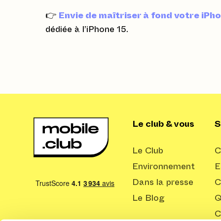
👉
Envie de maîtriser à fond votre iPh
dédiée à l’iPhone 15.
Le club & vous
S
Le Club
C
Environnement
E
Dans la presse
C
Le Blog
Q
C