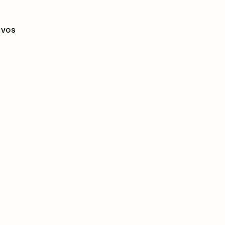
Créer des autocollants
animés à partir de vos
 vos
photos sur iOS 17