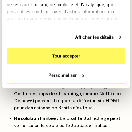
de réseaux sociaux, de publicité et d'analytique, qui
Pour le streaming
: Regardez vos séries et films
peuvent les combiner avec d'autres informations que
sur un écran plus grand, parfait pour une soirée
vous leur avez fournies ou qu'ils ont collectées lors de
Netflix.
votre utilisation de leurs services.
Pour un multitâche efficace
: Utilisez un écran
Afficher les détails
externe comme second écran pour afficher des
contenus pendant que vous travaillez sur votre
iPhone.
Tout accepter
4. Les limites à connaître
Personnaliser
Pas de prise en charge des apps protégées
:
Certaines apps de streaming (comme Netflix ou
Disney+) peuvent bloquer la diffusion via HDMI
pour des raisons de droits d'auteur.
Résolution limitée
: La qualité d’affichage peut
varier selon le câble ou l’adaptateur utilisé.