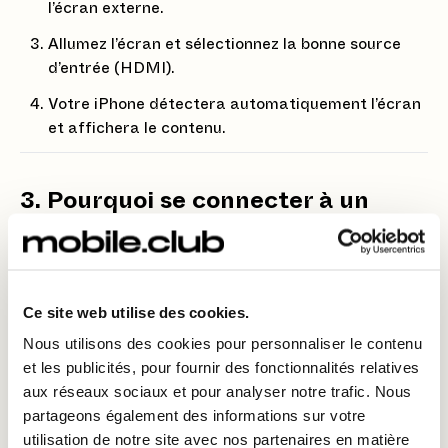
l’écran externe.
Allumez l’écran et sélectionnez la bonne source
d’entrée (HDMI).
Votre iPhone détectera automatiquement l’écran
et affichera le contenu.
3. Pourquoi se connecter à un
écran externe avec votre iPhone
15 ?
Pour les présentations
: Transformez votre
Ce site web utilise des cookies.
iPhone en outil de travail en projetant des slides,
Nous utilisons des cookies pour personnaliser le contenu
des documents ou des vidéos directement sur un
et les publicités, pour fournir des fonctionnalités relatives
projecteur ou un écran.
aux réseaux sociaux et pour analyser notre trafic. Nous
Pour les jeux
: Jouez à vos jeux préférés sur un
partageons également des informations sur votre
écran géant pour une immersion totale.
utilisation de notre site avec nos partenaires en matière