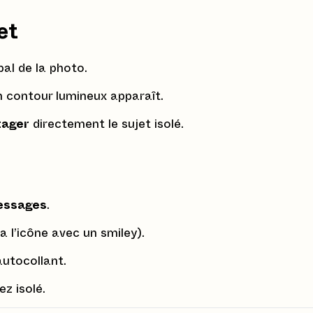
et
al de la photo.
n contour lumineux apparaît.
tager
directement le sujet isolé.
ssages
.
a l’icône avec un smiley).
autocollant.
z isolé.