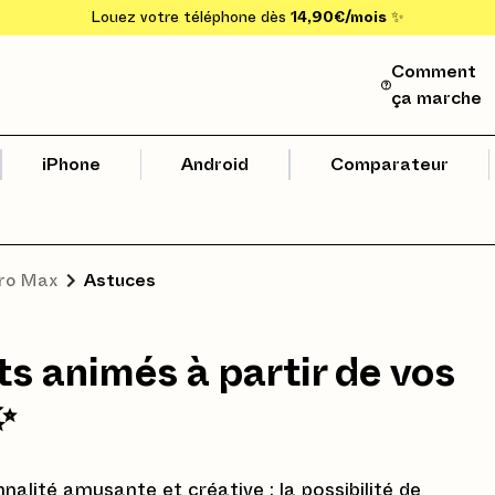
Louez votre téléphone dès
14,90€/mois
✨
Comment
ça marche
iPhone
Android
Comparateur
Pro Max
Astuces
ts animés à partir de vos
✨
nalité amusante et créative : la possibilité de