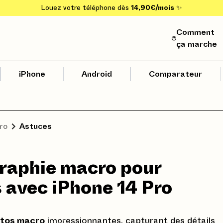
Louez votre téléphone dès
14,90€/mois
✨
Comment
ça marche
iPhone
Android
Comparateur
ro
Astuces
ographie macro pour
s avec iPhone 14 Pro
tos macro
impressionnantes, capturant des détails