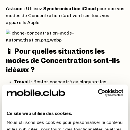
Astuce
: Utilisez
Synchronisation iCloud
pour que vos
modes de Concentration s’activent sur tous vos
appareils Apple.
📱 Pour quelles situations les
modes de Concentration sont-ils
idéaux ?
Travail
: Restez concentré en bloquant les
distractions inutiles.
Sport
: Activez uniquement les notifications
d’entraînement et de santé.
Ce site web utilise des cookies.
Lecture
: Éliminez toutes les interruptions pour
Nous utilisons des cookies pour personnaliser le contenu
plonger dans votre livre.
et les publicités, pour fournir des fonctionnalités relatives