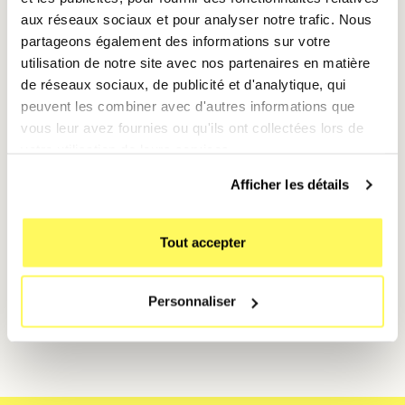
Sommeil
: Programmez un mode qui coupe toutes
aux réseaux sociaux et pour analyser notre trafic. Nous
les notifications la nuit.
partageons également des informations sur votre
utilisation de notre site avec nos partenaires en matière
🚀 Bonus : Suggestions
de réseaux sociaux, de publicité et d'analytique, qui
peuvent les combiner avec d'autres informations que
intelligentes
vous leur avez fournies ou qu'ils ont collectées lors de
L’iPhone 14 propose des
suggestions automatiques
votre utilisation de leurs services.
basées sur votre routine pour activer les bons modes
Afficher les détails
au bon moment.
Tout accepter
Profitez pleinement des modes de Concentration
avec l’iPhone 14. Louez-le dès maintenant avec
Mobile Club
et prenez le contrôle de votre temps. 🎯
Personnaliser
✨