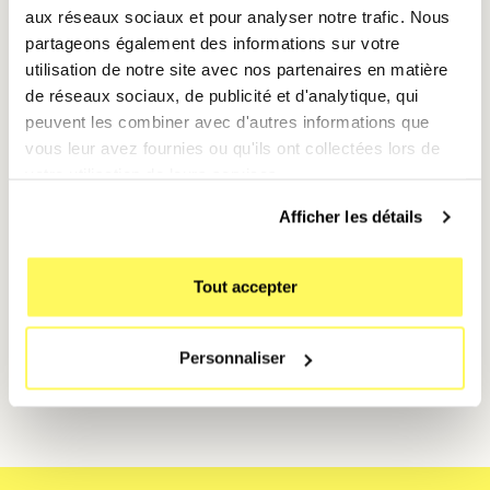
aux réseaux sociaux et pour analyser notre trafic. Nous
Rappels et alarmes
: Créez des vibrations plus
partageons également des informations sur votre
marquées pour ne jamais manquer un rappel.
utilisation de notre site avec nos partenaires en matière
de réseaux sociaux, de publicité et d'analytique, qui
🚀 Bonus : Sonneries
peuvent les combiner avec d'autres informations que
personnalisées avec GarageBand
vous leur avez fournies ou qu'ils ont collectées lors de
votre utilisation de leurs services.
Avec
GarageBand
, créez vos propres sonneries et
Afficher les détails
ajoutez-les directement à votre iPhone pour une
personnalisation encore plus poussée.
Tout accepter
Envie de rendre votre iPhone 14 unique ? Louez-le dès
maintenant avec
Mobile Club
et personnalisez vos
Personnaliser
sons et vibrations à volonté. 🔔✨