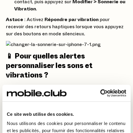
contact, puis appuyez sur
Modifier > Sonnerie ou
Vibration
.
Astuce
: Activez
Répondre par vibration
pour
recevoir des retours haptiques lorsque vous appuyez
sur des boutons en mode silencieux.
📱 Pour quelles alertes
personnaliser les sons et
vibrations ?
Appels entrants
: Sonneries et vibrations
distinctes pour vos contacts favoris.
Messages
: Différenciez les SMS professionnels
des messages personnels.
Ce site web utilise des cookies.
Emails
: Des alertes spécifiques pour les mails
Nous utilisons des cookies pour personnaliser le contenu
importants.
et les publicités, pour fournir des fonctionnalités relatives