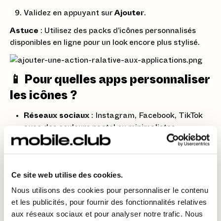
Validez en appuyant sur
Ajouter
.
Astuce
: Utilisez des packs d’icônes personnalisés
disponibles en ligne pour un look encore plus stylisé.
📱 Pour quelles apps personnaliser
les icônes ?
Réseaux sociaux
: Instagram, Facebook, TikTok
avec des couleurs pastel ou minimalistes.
Apps de productivité
: Notes, Calendrier,
Rappels en tons sobres.
Ce site web utilise des cookies.
Divertissement
: Spotify, Netflix, YouTube avec
des icônes vibrantes.
Nous utilisons des cookies pour personnaliser le contenu
et les publicités, pour fournir des fonctionnalités relatives
Maison connectée
: Adaptez vos apps de
aux réseaux sociaux et pour analyser notre trafic. Nous
domotique aux couleurs de votre déco.