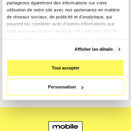
partageons également des informations sur votre
utilisation de notre site avec nos partenaires en matière
🚀 Bonus : Créez des thèmes
de réseaux sociaux, de publicité et d'analytique, qui
saisonniers
peuvent les combiner avec d'autres informations que
vous leur avez fournies ou qu'ils ont collectées lors de
Changez vos icônes selon les saisons ou les fêtes
votre utilisation de leurs services.
(Halloween, Noël, été) pour donner à votre iPhone un
look évolutif.
Afficher les détails
Envie de personnaliser votre iPhone 14 ? Louez-le dès
Tout accepter
maintenant avec
Mobile Club
et donnez une touche
unique à vos icônes d’app. 🎨✨
Personnaliser