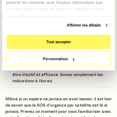
satellite
peuvent les combiner avec d'autres informations que
vous leur avez fournies ou qu'ils ont collectées lors de
Gardez votre iPhone bien chargé
🔋 : Ce mode
votre utilisation de leurs services.
consomme plus d’énergie qu’un appel classique,
donc mieux vaut partir avec une batterie pleine
Afficher les détails
avant une aventure.
Choisissez un endroit dégagé
🌳 : Si vous êtes
Tout accepter
entouré de montagnes ou d’arbres, cela peut
bloquer le signal. Essayez de trouver une zone
Personnaliser
claire pour faciliter la connexion satellite.
Ne stressez pas !
😌 : Le système est conçu pour
être intuitif et efficace. Suivez simplement les
indications à l’écran.
Même si on espère ne jamais en avoir besoin, il est bon
de savoir que le SOS d'urgence par satellite est là si
jamais. Prenez un moment pour vous familiariser avec