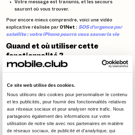
Votre message est transmis, et les secours
sauront où vous trouver.
Pour encore mieux comprendre, voici une vidéo
explicative réalisée par
01Net
:
SOS d'urgence par
satellite : votre iPhone pourra vous sauver la vie
Quand et où utiliser cette
fonctionnalité ?
Le
SOS par satellite
est parfait pour les aventuriers
qui aiment les randonnées ou les voyages dans des
endroits isolés 🌍. Dès que vous êtes dans une zone
Ce site web utilise des cookies.
sans réseau, cette option peut vous sauver la mise.
Nous utilisons des cookies pour personnaliser le contenu
Important
: ça fonctionne uniquement en extérieur, là
et les publicités, pour fournir des fonctionnalités relatives
où le téléphone peut capter les satellites. Évitez donc
aux réseaux sociaux et pour analyser notre trafic. Nous
les tunnels ou les endroits couverts.
partageons également des informations sur votre
utilisation de notre site avec nos partenaires en matière
Conseils pour optimiser le SOS par
de réseaux sociaux, de publicité et d'analytique, qui