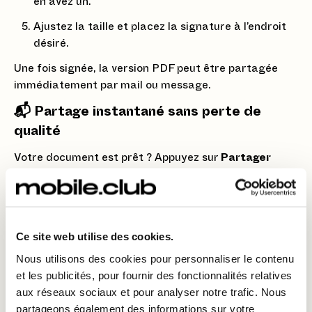
en avez un.
Ajustez la taille et placez la signature à l’endroit
désiré.
Une fois signée, la version PDF peut être partagée
immédiatement par mail ou message.
📬 Partage instantané sans perte de
qualité
Votre document est prêt ? Appuyez sur
Partager
(icône carrée avec une flèche) et choisissez votre
mode d’envoi : Mail, AirDrop, ou même WhatsApp. Le
PDF conserve une qualité irréprochable, bien plus pro
qu’une simple photo.
Ce site web utilise des cookies.
💡 Astuce Mobile Club
Nous utilisons des cookies pour personnaliser le contenu
et les publicités, pour fournir des fonctionnalités relatives
Plus besoin de chercher un scanner ou une
aux réseaux sociaux et pour analyser notre trafic. Nous
imprimante. Cette fonction vous sauvera la mise pour
partageons également des informations sur votre
: