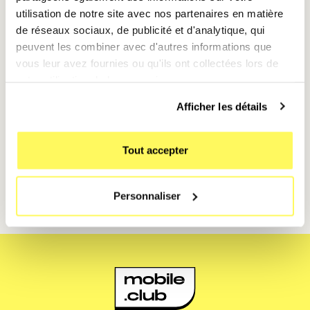
utilisation de notre site avec nos partenaires en matière
Envoyer des justificatifs rapidement.
de réseaux sociaux, de publicité et d'analytique, qui
peuvent les combiner avec d'autres informations que
Signer des contrats en déplacement.
vous leur avez fournies ou qu'ils ont collectées lors de
Archiver des documents papier au format
votre utilisation de leurs services.
numérique.
Afficher les détails
Scanner, signer et économiser n’a jamais été aussi
simple !
Tout accepter
Et si vous voulez un iPhone 15 à prix malin, pensez à la
location avec
Mobile Club
.
Personnaliser