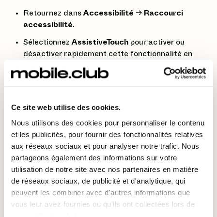
Retournez dans
Accessibilité
→
Raccourci
accessibilité
.
Sélectionnez
AssistiveTouch
pour activer ou
désactiver rapidement cette fonctionnalité en
appuyant trois fois sur le bouton latéral.
Utilisation d’AssistiveTouch au quotidien
Ce site web utilise des cookies.
Naviguer facilement
: Ouvrez des menus ou
Nous utilisons des cookies pour personnaliser le contenu
revenez à l’écran d’accueil sans utiliser les
et les publicités, pour fournir des fonctionnalités relatives
boutons.
aux réseaux sociaux et pour analyser notre trafic. Nous
partageons également des informations sur votre
Captures d’écran simplifiées
: Configurez une
utilisation de notre site avec nos partenaires en matière
action pour capturer l’écran en un seul appui.
de réseaux sociaux, de publicité et d'analytique, qui
Éviter l’usure des boutons
: Toutes les actions
peuvent les combiner avec d'autres informations que
des boutons physiques peuvent être réalisées
vous leur avez fournies ou qu'ils ont collectées lors de
virtuellement.
votre utilisation de leurs services.