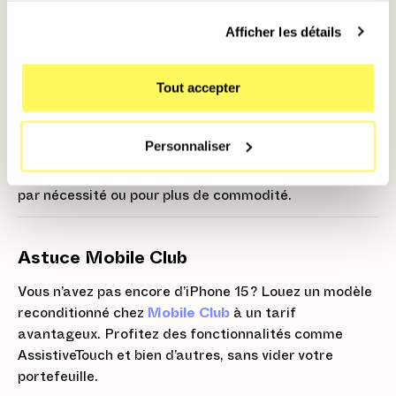
Afficher les détails
Pourquoi utiliser AssistiveTouch avec un
iPhone 15 ?
Tout accepter
Avec l’iPhone 15, la personnalisation d’AssistiveTouch
est encore plus fluide grâce à la puissante puce A17
Personnaliser
Pro. Vous bénéficiez d’une réponse rapide et d’un
usage optimisé, que vous utilisiez cette fonctionnalité
par nécessité ou pour plus de commodité.
Astuce Mobile Club
Vous n’avez pas encore d’iPhone 15 ? Louez un modèle
reconditionné chez
Mobile Club
à un tarif
avantageux. Profitez des fonctionnalités comme
AssistiveTouch et bien d’autres, sans vider votre
portefeuille.