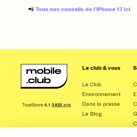
📲
Tous nos conseils de l’iPhone 17 ici
Le club & vous
S
Le Club
C
Environnement
E
Dans la presse
C
Le Blog
Q
C