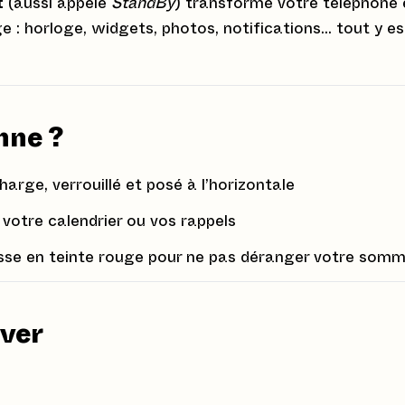
t
(aussi appelé
StandBy
) transforme votre téléphone 
e : horloge, widgets, photos, notifications… tout y es
nne ?
harge, verrouillé et posé à l’horizontale
 votre calendrier ou vos rappels
asse en teinte rouge pour ne pas déranger votre somm
iver