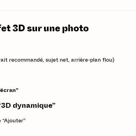
fet 3D sur une photo
ait recommandé, sujet net, arrière-plan flou)
’écran”
u “3D dynamique”
 “Ajouter”