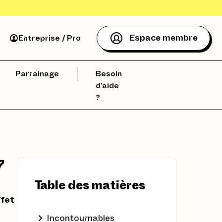
Espace membre
Entreprise / Pro
Parrainage
Besoin
d’aide
?
7
Table des matières
ffet
Incontournables