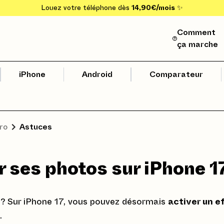
Louez votre téléphone dès
14,90€/mois
✨
Comment
ça marche
iPhone
Android
Comparateur
ro
Astuces
ur ses photos sur iPhone 1
 ? Sur iPhone 17, vous pouvez désormais
activer un e
.