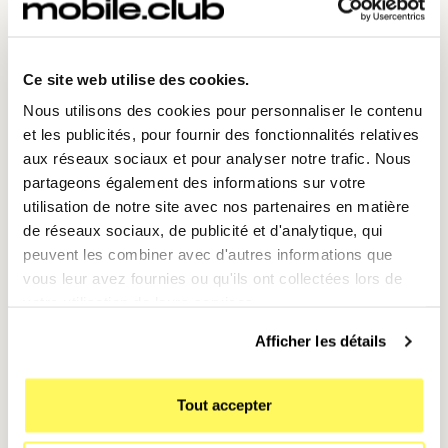
✅
3. Notifications adaptées à votre
rythme de travail
Grâce aux
modes de Concentration intelligents
, iOS
Ce site web utilise des cookies.
18 vous envoie uniquement
les notifications
Nous utilisons des cookies pour personnaliser le contenu
essentielles
selon le moment de la journée.
et les publicités, pour fournir des fonctionnalités relatives
aux réseaux sociaux et pour analyser notre trafic. Nous
📌 En mode
Travail
→ Alertes emails pro et rappels de
partageons également des informations sur votre
réunion uniquement
utilisation de notre site avec nos partenaires en matière
📌 En mode
Personnel
→ Messages et rappels
de réseaux sociaux, de publicité et d'analytique, qui
personnels mis en avant
peuvent les combiner avec d'autres informations que
vous leur avez fournies ou qu'ils ont collectées lors de
🔹
Astuce
: Activez le
mode Concentration
votre utilisation de leurs services.
automatique
(
Réglages > Concentration
) pour que
votre iPhone adapte vos notifications selon votre
Afficher les détails
emploi du temps.
Tout accepter
🚀
Pourquoi activer les