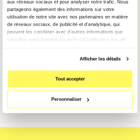
aux réseaux sociaux et pour analyser notre trafic. Nous
partageons également des informations sur votre
🚀 Bonus : Créez des raccourcis
utilisation de notre site avec nos partenaires en matière
personnalisés
de réseaux sociaux, de publicité et d'analytique, qui
peuvent les combiner avec d'autres informations que
Avec
l’app Raccourcis
, configurez des
vous leur avez fournies ou qu'ils ont collectées lors de
automatisations qui vous alertent lorsque vous
votre utilisation de leurs services.
dépassez un certain temps d’utilisation ou que votre
batterie atteint un seuil critique.
Afficher les détails
Prenez le contrôle total de votre iPhone 16 avec iOS
Tout accepter
17. Louez-le dès maintenant avec
Mobile Club
et
gardez un œil sur votre activité en toute simplicité. 📊
Personnaliser
✨