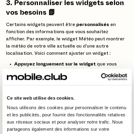
3. Personnaliser les widgets selon
vos besoins 📗
Certains widgets peuvent être
personnalisés
en
fonction des informations que vous souhaitez
afficher. Par exemple, le widget Météo peut montrer
la météo de votre ville actuelle ou d’une autre
localisation. Voici comment ajuster un widget :
Appuyez longuement sur le widget
que vous
souhaitez modifier.
Sélectionnez
Modifier le widget
.
Choisissez les options selon vos préférences
Ce site web utilise des cookies.
(comme la ville pour le widget Météo ou l’agenda
Nous utilisons des cookies pour personnaliser le contenu
pour le Calendrier).
et les publicités, pour fournir des fonctionnalités relatives
4. Êtes-vous prêt à personnaliser
aux réseaux sociaux et pour analyser notre trafic. Nous
partageons également des informations sur votre
l’écran de votre iPhone 14 ? 💚