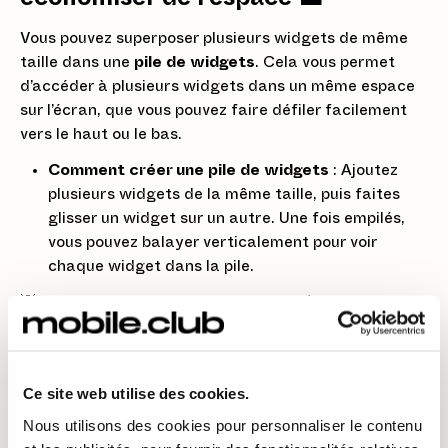
Vous pouvez superposer plusieurs widgets de même
taille dans une
pile de widgets
. Cela vous permet
d’accéder à plusieurs widgets dans un même espace
sur l’écran, que vous pouvez faire défiler facilement
vers le haut ou le bas.
Comment créer une pile de widgets
: Ajoutez
plusieurs widgets de la même taille, puis faites
glisser un widget sur un autre. Une fois empilés,
vous pouvez balayer verticalement pour voir
chaque widget dans la pile.
💡
Astuce
: Utilisez les
Smart Stacks
(piles
intelligentes) qui changent automatiquement de
widget selon l’heure et votre utilisation de l’iPhone,
par exemple, le calendrier le matin et la musique
Ce site web utilise des cookies.
l’après-midi.
Nous utilisons des cookies pour personnaliser le contenu
4. Utilisez le mode Écran d’accueil