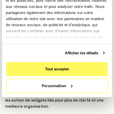
et les publicités, pour fournir des fonctionnalités relatives
pour organiser les widgets et
aux réseaux sociaux et pour analyser notre trafic. Nous
partageons également des informations sur votre
icônes 🤳🏼
utilisation de notre site avec nos partenaires en matière
Vous pouvez maintenant organiser votre écran
de réseaux sociaux, de publicité et d'analytique, qui
d'accueil en déplaçant les widgets et les icônes
peuvent les combiner avec d'autres informations que
d’applications pour un accès facile. Voici comment
vous leur avez fournies ou qu'ils ont collectées lors de
faire :
votre utilisation de leurs services.
Appuyez longuement sur un widget ou une icône
Afficher les détails
d’app pour entrer en mode édition.
Glissez les widgets et les applications à votre
Tout accepter
guise, en gardant les widgets prioritaires à portée
de main pour un accès rapide.
Personnaliser
💡
Astuce
: Regroupez les apps en dossiers
thématiques (comme "Travail" ou "Loisirs") et placez-
les autour de widgets liés pour plus de clarté et une
meilleure organisation.