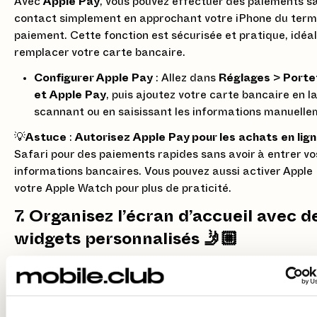
Avec
Apple Pay
, vous pouvez effectuer des paiements s
contact simplement en approchant votre iPhone du term
paiement. Cette fonction est sécurisée et pratique, idéa
remplacer votre carte bancaire.
Configurer Apple Pay
: Allez dans
Réglages
>
Portef
et Apple Pay
, puis ajoutez votre carte bancaire en l
scannant ou en saisissant les informations manuelle
💡
Astuce
:
Autorisez Apple Pay pour les achats en lig
Safari pour des paiements rapides sans avoir à entrer vo
informations bancaires. Vous pouvez aussi activer Apple
votre Apple Watch pour plus de praticité.
7. Organisez l’écran d’accueil avec d
widgets personnalisés 🤳🏼
Avec iOS 14, l’iPhone 12 vous permet de personnaliser l’é
d’accueil en ajoutant des
widgets
pour afficher rapidem
informations importantes, comme la météo, le calendrier