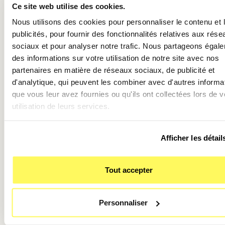
rappels.
Ce site web utilise des cookies.
Ajout de widgets
: Appuyez longuement sur une zone
Nous utilisons des cookies pour personnaliser le contenu et 
l’écran d’accueil, appuyez sur le
+
en haut à gauche, p
publicités, pour fournir des fonctionnalités relatives aux rése
sélectionnez et ajoutez des widgets à votre écran d'a
sociaux et pour analyser notre trafic. Nous partageons égal
des informations sur votre utilisation de notre site avec nos
💡
Astuce
: Créez une
pile de widgets
pour gagner de la
partenaires en matière de réseaux sociaux, de publicité et
sur l’écran d’accueil tout en ayant accès à plusieurs widg
d'analytique, qui peuvent les combiner avec d'autres informa
Faites glisser un widget sur un autre pour les empiler et f
que vous leur avez fournies ou qu'ils ont collectées lors de v
défiler la pile vers le haut ou le bas pour afficher celui de
utilisation de leurs services.
choix.
8. Configurez les notifications pour 
Afficher les détail
contrôle optimal 🔔
Les notifications peuvent rapidement devenir envahissan
Tout accepter
alors configurez-les pour ne voir que ce qui est essentiel.
Mode Concentration
d'iOS vous aide à filtrer les alerte
fonction de votre activité (travail, sommeil, etc.).
Personnaliser
Réglages des notifications
: Allez dans
Réglages
>