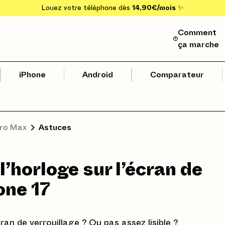
Louez votre téléphone dès
14,90€/mois
✨
Comment
ça marche
iPhone
Android
Comparateur
Pro Max
Astuces
 l’horloge sur l’écran de
one 17
ran de verrouillage ? Ou pas assez lisible ?