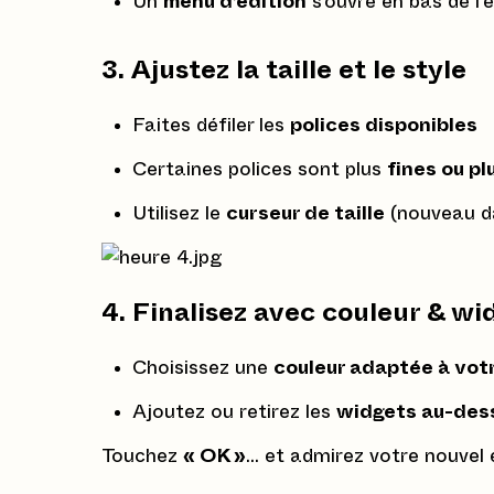
Un
menu d’édition
s’ouvre en bas de l’
3. Ajustez la taille et le style
Faites défiler les
polices disponibles
Certaines polices sont plus
fines ou p
Utilisez le
curseur de taille
(nouveau da
4. Finalisez avec couleur & wi
Choisissez une
couleur adaptée à vot
Ajoutez ou retirez les
widgets au-dess
Touchez
« OK »
… et admirez votre nouvel 