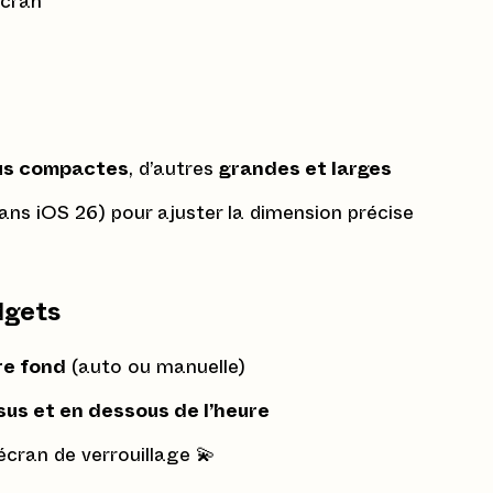
écran
lus compactes
, d’autres
grandes et larges
ns iOS 26) pour ajuster la dimension précise
dgets
re fond
(auto ou manuelle)
us et en dessous de l’heure
écran de verrouillage 💫