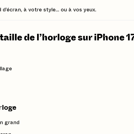
 d’écran, à votre style… ou à vos yeux.
aille de l’horloge sur iPhone 1
llage
rloge
en grand