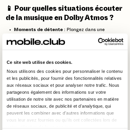
📱 Pour quelles situations écouter
de la musique en Dolby Atmos ?
Moments de détente
: Plongez dans une
ambiance sonore relaxante.
Entraînements
: Boostez votre énergie avec des
morceaux immersifs.
Ce site web utilise des cookies.
Voyages
: Transformez vos trajets en concerts
Nous utilisons des cookies pour personnaliser le contenu
privés.
et les publicités, pour fournir des fonctionnalités relatives
Travail créatif
: Écoutez des pistes de référence
aux réseaux sociaux et pour analyser notre trafic. Nous
avec une qualité exceptionnelle.
partageons également des informations sur votre
utilisation de notre site avec nos partenaires en matière
de réseaux sociaux, de publicité et d'analytique, qui
Vivez la musique autrement avec l’iPhone 13 Pro et
peuvent les combiner avec d'autres informations que
Dolby Atmos. Louez-le dès maintenant avec
Mobile
vous leur avez fournies ou qu'ils ont collectées lors de
Club
et laissez-vous envelopper par un son
votre utilisation de leurs services.
révolutionnaire. 🎧✨