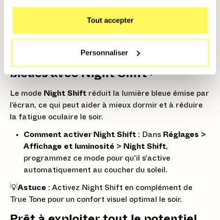
et sélectionnez une option dynamique ou live.
Tout accepter
💡
Astuce
: Choisissez un fond d’écran sombre pour
optimiser l’autonomie de la batterie en mode sombre.
Personnaliser
6. Réduisez l'impact des lumières
bleues avec Night Shift 🔦
Le mode
Night Shift
réduit la lumière bleue émise par
l’écran, ce qui peut aider à mieux dormir et à réduire
la fatigue oculaire le soir.
Comment activer Night Shift
: Dans
Réglages
>
Affichage et luminosité
>
Night Shift
,
programmez ce mode pour qu'il s'active
automatiquement au coucher du soleil.
💡
Astuce
: Activez Night Shift en complément de
True Tone pour un confort visuel optimal le soir.
Prêt à exploiter tout le potentiel