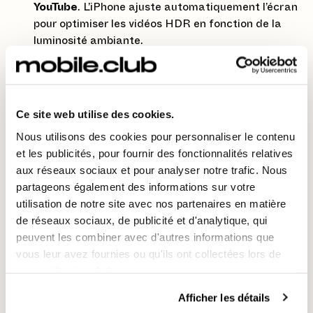
YouTube
. L’iPhone ajuste automatiquement l’écran
pour optimiser les vidéos HDR en fonction de la
luminosité ambiante.
💡
Astuce
: Pour une expérience immersive, visionnez
vos vidéos HDR dans une pièce peu éclairée pour
mieux apprécier les contrastes et les couleurs.
Ce site web utilise des cookies.
5. Utilisez le fond d’écran
Nous utilisons des cookies pour personnaliser le contenu
dynamique pour plus de
et les publicités, pour fournir des fonctionnalités relatives
personnalisation 👩🏻‍🎨
aux réseaux sociaux et pour analyser notre trafic. Nous
partageons également des informations sur votre
Les fonds d’écran dynamiques apportent une touche
utilisation de notre site avec nos partenaires en matière
interactive à votre écran d’accueil et à votre écran
de réseaux sociaux, de publicité et d'analytique, qui
verrouillé. Sur l’iPhone 12 Pro, ces fonds tirent
peuvent les combiner avec d'autres informations que
pleinement parti de la qualité de l’écran Super Retina
vous leur avez fournies ou qu'ils ont collectées lors de
XDR.
votre utilisation de leurs services.
Comment les activer
: Allez dans
Réglages
>
Afficher les détails
Fond d’écran
>
Choisir un nouveau fond d’écran