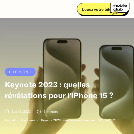
Louez votre téléphone
TÉLÉPHONIE
Keynote 2023 : quelles
révélations pour l'iPhone 15 ?
Sep 13, 2023
9
minutes
/
/
Accueil
Téléphonie
Keynote 2023 : quelles révélations pour l'iPhone 15 ?