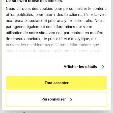
Ce site web utilise des cookies.
Lors de cet événement de rentrée, les
Nous utilisons des cookies pour personnaliser le contenu
montres connectées présentées n'ont pas
et les publicités, pour fournir des fonctionnalités relatives
connu de changement révolutionnaire. La
aux réseaux sociaux et pour analyser notre trafic. Nous
Watch Series 9
et l'
Ultra 2
se démarquent
partageons également des informations sur votre
principalement par une
réduction de prix
utilisation de notre site avec nos partenaires en matière
de réseaux sociaux, de publicité et d'analytique, qui
surprenante, avec une baisse de 100 euros.
peuvent les combiner avec d'autres informations que
Cependant, Apple ne s'est pas contenté de
vous leur avez fournies ou qu'ils ont collectées lors de
réajuster les tarifs. Les écrans de ces
votre utilisation de leurs services.
montres sont également plus lumineux,
Afficher les détails
atteignant 2000 nits pour la Series 9 et
3000 nits pour l'Ultra 2. De plus, les deux
Tout accepter
modèles proposent une nouvelle
fonctionnalité : un "
double tap
" des doigts,
Personnaliser
qui promet d'être incroyablement intuitif et
rendra certaines commandes plus