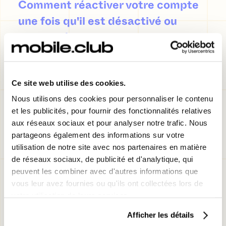
Comment réactiver votre compte
une fois qu'il est désactivé ou
supprimé
Si vous vous retrouvez dans la situation
malheureuse de voir votre
compte désactivé
Ce site web utilise des cookies.
ou même supprimé
, ne paniquez pas tout de
Nous utilisons des cookies pour personnaliser le contenu
suite, car il existe toujours un espoir de le
et les publicités, pour fournir des fonctionnalités relatives
aux réseaux sociaux et pour analyser notre trafic. Nous
réactiver et de le remettre en route.
partageons également des informations sur votre
Votre première étape devrait être de
utilisation de notre site avec nos partenaires en matière
consulter les instructions spécifiques
pour la
de réseaux sociaux, de publicité et d'analytique, qui
peuvent les combiner avec d'autres informations que
réactivation ou la restauration fournies par
vous leur avez fournies ou qu'ils ont collectées lors de
la plateforme que vous utilisiez.
votre utilisation de leurs services.
Certains peuvent exiger que vous passiez
Afficher les détails
par certaines
procédures de vérification
ou