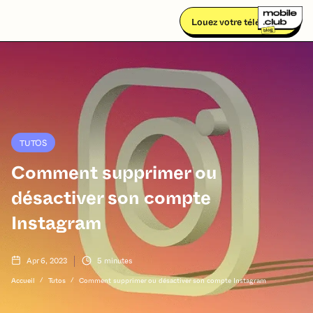
Louez votre téléphone
TUTOS
Comment supprimer ou
désactiver son compte
Instagram
Apr 6, 2023
5
minutes
/
/
Accueil
Tutos
Comment supprimer ou désactiver son compte Instagram